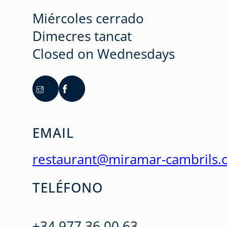
Miércoles cerrado
Dimecres tancat
Closed on Wednesdays
EMAIL
restaurant@miramar-cambrils.
TELÉFONO
+34 977 36 00 63