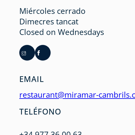
Miércoles cerrado
Dimecres tancat
Closed on Wednesdays
EMAIL
restaurant@miramar-cambrils.
TELÉFONO
+34 977 36 00 63